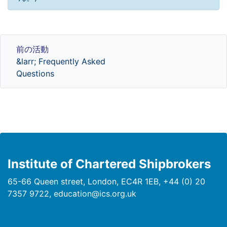
前の活動
前の活動
&larr; Frequently Asked
Questions
Institute of Chartered Shipbrokers
65-66 Queen street, London, EC4R 1EB, +44 (0) 20
7357 9722, education@ics.org.uk