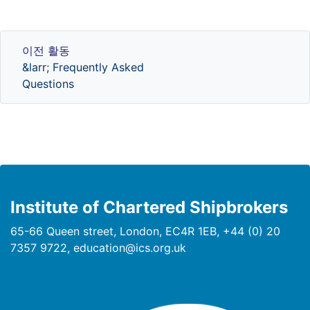
이전 활동
이전 활동
&larr; Frequently Asked
Questions
Institute of Chartered Shipbrokers
65-66 Queen street, London, EC4R 1EB, +44 (0) 20
7357 9722, education@ics.org.uk